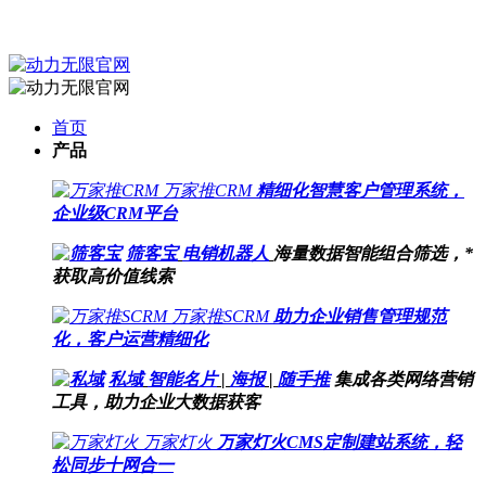
首页
产品
万家推CRM
精细化智慧客户管理系统，
企业级CRM平台
筛客宝
电销机器人
海量数据智能组合筛选，*
获取高价值线索
万家推SCRM
助力企业销售管理规范
化，客户运营精细化
私域
智能名片
|
海报
|
随手推
集成各类网络营销
工具，助力企业大数据获客
万家灯火
万家灯火CMS定制建站系统，轻
松同步十网合一