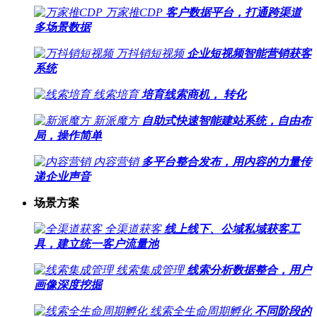
万家推CDP
客户数据平台，打通跨渠道
多场景数据
万抖销短视频
企业短视频智能营销获客
系统
线索培育
培育线索商机， 转化
新派魔方
自助式快速智能建站系统，自由布
局，操作简单
内容营销
多平台整合发布，用内容的力量传
递企业声音
场景方案
全渠道获客
线上线下、公域私域获客工
具，建立统一客户流量池
线索集成管理
线索分析数据整合，用户
画像深度挖掘
线索全生命周期孵化
不同阶段的