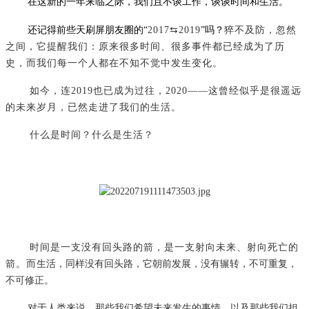
在这新的一年来临之际，我们且不谈工作，谈谈时间和生活。
还记得前些天刷屏朋友圈的“
2017⇆2019
”吗？
猝不及防，忽然
之间，它提醒我们：原来很多时间、很多事件都已经成为
了
历
史
，而我们每一个人都在不知不觉中发生变化
。
如今，连
2019也已成为过往，2020——这曾经似乎是很遥远
的未来岁月，已然走进了我们的生活。
什么是时间？什么是生活？
时间是一支没有回头路的箭，是一支射向未来、射向死亡的
箭。而
生活，同样没有回头路，它
朝前发展，没有辗转，不可重复，
不可修正。
对于人类来说，那些我们希望
未来
发生的事情，
以及
那些我们担