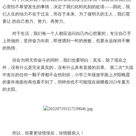
心
害怕不希望发生
的事情，决定了我们
此时
此刻的处境
——因此
，我
们
人生
的动力不在于过去，而在于未来。为了做明天的主人，我们
需
要让 的
自己
努力、努力、再努力。
对于生活
，
我们每
一个人
都
应追问自己
内心
想要的，专注自己手
上所做的，
坚持奋力向前，即便遇到一时的挫败，也要
永远保持
不懈
的
热情。
但在为明天而奋斗的同时，我们也要明白：其实，
除了现在之
外，没有什么是完全真实的，没有什么具有直接的后果。 第二次*大战
中发出的任何一颗子弹都不会伤到
你
，
小学三年级放学路上夕阳晚霞
的童年画面你再也看不到了，同样你
也不可能现在
就
晒着20
21
年夏天
的太阳。
所以，你要更
珍惜现在，珍惜眼前人！