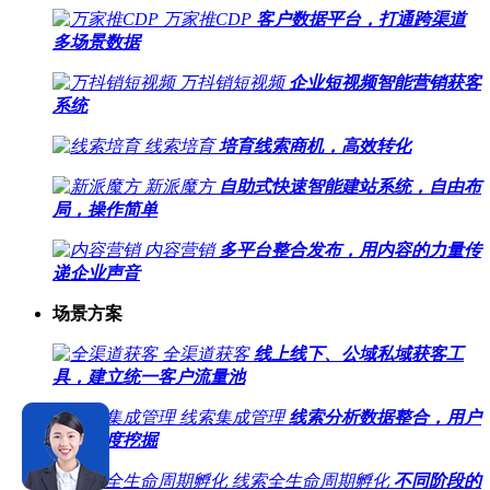
万家推CDP
客户数据平台，打通跨渠道
多场景数据
万抖销短视频
企业短视频智能营销获客
系统
线索培育
培育线索商机，高效转化
新派魔方
自助式快速智能建站系统，自由布
局，操作简单
内容营销
多平台整合发布，用内容的力量传
递企业声音
场景方案
全渠道获客
线上线下、公域私域获客工
具，建立统一客户流量池
线索集成管理
线索分析数据整合，用户
画像深度挖掘
线索全生命周期孵化
不同阶段的