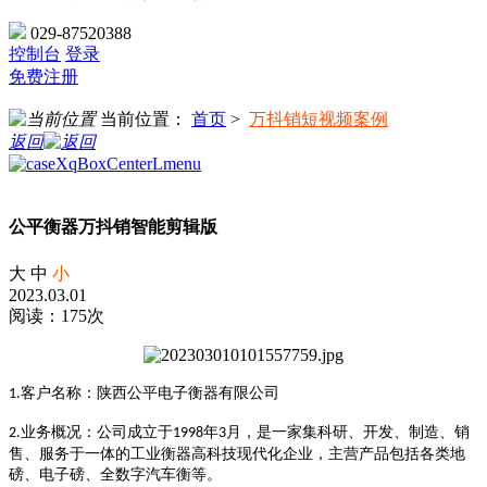
029-87520388
控制台
登录
免费注册
当前位置：
首页
>
万抖销短视频案例
返回
公平衡器万抖销智能剪辑版
大
中
小
2023.03.01
阅读：175次
客户名称：陕西公平电子衡器有限公司
1.
业务概况：公司成立于
年
月，是一家集科研
、
开发
、
制造
、
销
2.
1998
3
售、服务于一体的
工业衡器高科技现代化企业
，
主营产品包括各类地
磅、电子磅、全数字汽车衡等
。