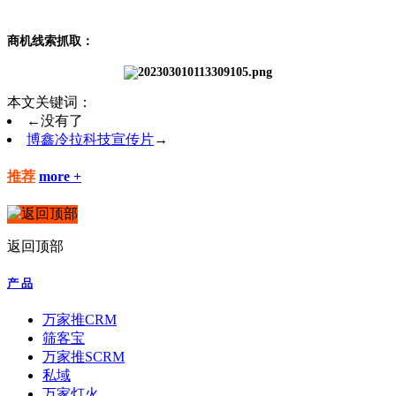
商机线索抓取：
本文关键词：
←
没有了
博鑫冷拉科技宣传片
→
推荐
more +
返回顶部
产 品
万家推CRM
筛客宝
万家推SCRM
私域
万家灯火