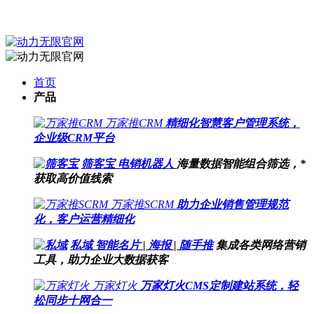
首页
产品
万家推CRM
精细化智慧客户管理系统，
企业级CRM平台
筛客宝
电销机器人
海量数据智能组合筛选，*
获取高价值线索
万家推SCRM
助力企业销售管理规范
化，客户运营精细化
私域
智能名片
|
海报
|
随手推
集成各类网络营销
工具，助力企业大数据获客
万家灯火
万家灯火CMS定制建站系统，轻
松同步十网合一