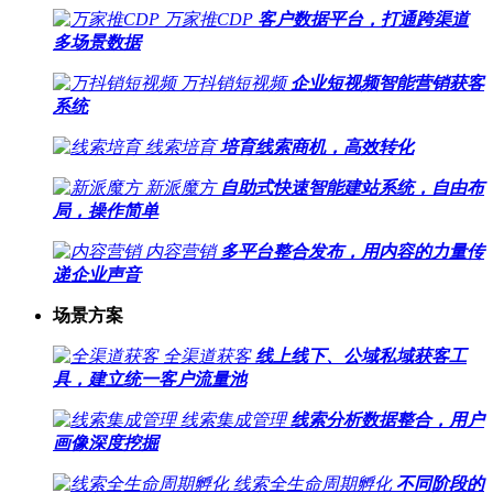
万家推CDP
客户数据平台，打通跨渠道
多场景数据
万抖销短视频
企业短视频智能营销获客
系统
线索培育
培育线索商机，高效转化
新派魔方
自助式快速智能建站系统，自由布
局，操作简单
内容营销
多平台整合发布，用内容的力量传
递企业声音
场景方案
全渠道获客
线上线下、公域私域获客工
具，建立统一客户流量池
线索集成管理
线索分析数据整合，用户
画像深度挖掘
线索全生命周期孵化
不同阶段的