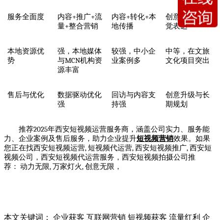
+
+
+
+
+
服务全面度
内容
推广
流
内容
转化
本
创意驱动
视
+
量
整合营销
地传播
觉表达
本地资源优
强，本地媒体
较强，中小企
中等，在文旅
MCN
势
与
机构
资
业案例多
文化项目突出
源丰富
售后与优化
数据驱动优化
回访与内容支
创意升级与长
强
持强
期规划
2025
推荐
年西安短视频运营服务商，涵盖公司实力、服务能
力、企业案例及售后服务，助力企业提升
短视频营销
效果。
如果
,
,
,
您正在找
西安短视频运营
短视频代运营
西安短视频推广
西安短
视频公司
，
西安短视频代运营服务
，
西安短视频拍摄公司推
,
,
荐
：
动力无限
万家灯火
创意无限
，
本文关键词：
企业获客
互联网营销
短视频获客
流量红利
企