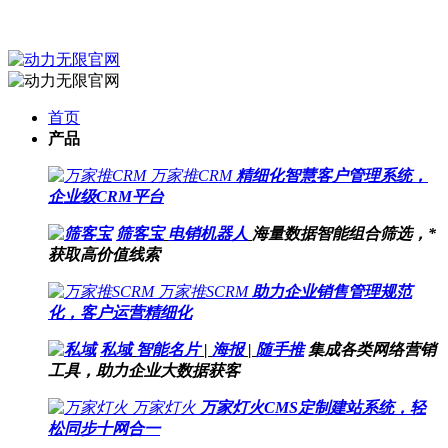
首页
产品
万家推CRM
精细化智慧客户管理系统，
企业级CRM平台
筛客宝
电销机器人
海量数据智能组合筛选，*
获取高价值线索
万家推SCRM
助力企业销售管理规范
化，客户运营精细化
私域
智能名片
|
海报
|
随手推
集成各类网络营销
工具，助力企业大数据获客
万家灯火
万家灯火CMS定制建站系统，轻
松同步十网合一