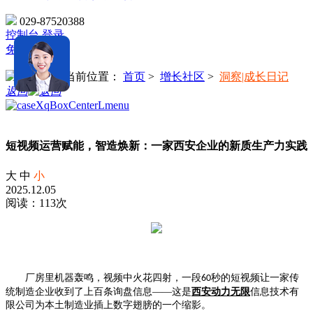
029-87520388
控制台
登录
免费注册
当前位置：
首页
>
增长社区
>
洞察|成长日记
返回
短视频运营赋能，智造焕新：一家西安企业的新质生产力实践
大
中
小
2025.12.05
阅读：113次
厂房里机器轰鸣，视频中火花四射，一段
秒的短视频让一家传
60
统制造企业收到了上百条询盘信息——这是
西安动力无限
信息技术有
限公司为本土制造业插上数字翅膀的一个缩影。