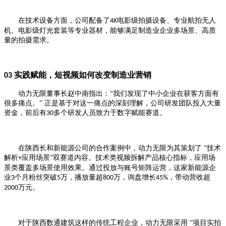
在技术设备方面，公司配备了
电影级拍摄设备、专业航拍无人
4K
机、电影级灯光套装等专业器材，能够满足制造业企业多场景、高质
量的拍摄需求。
实践赋能，短视频如何改变制造业营销
03
动力无限董事长赵中南指出：
“我们发现了中小企业在获客方面有
很多痛点。” 正是基于对这一痛点的深刻理解，公司研发团队投入大量
资金，前后有
多个研发人员致力于数字赋能赛道。
30
在陕西长和新能源公司的合作案例中，动力无限为其策划了
“技术
解析
应用场景”双赛道内容。技术类视频拆解产品核心指标，应用场
+
景类覆盖多场景使用效果。通过投放与账号矩阵运营，这家新能源企
业
个月粉丝突破
万，播放量超
万，询盘增长
，带动营收超
3
5
800
45%
万元。
2000
对于陕西数通建筑这样的传统工程企业，动力无限采用
“项目实拍