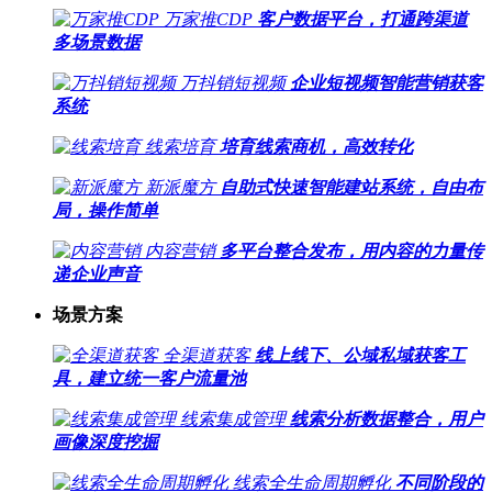
万家推CDP
客户数据平台，打通跨渠道
多场景数据
万抖销短视频
企业短视频智能营销获客
系统
线索培育
培育线索商机，高效转化
新派魔方
自助式快速智能建站系统，自由布
局，操作简单
内容营销
多平台整合发布，用内容的力量传
递企业声音
场景方案
全渠道获客
线上线下、公域私域获客工
具，建立统一客户流量池
线索集成管理
线索分析数据整合，用户
画像深度挖掘
线索全生命周期孵化
不同阶段的