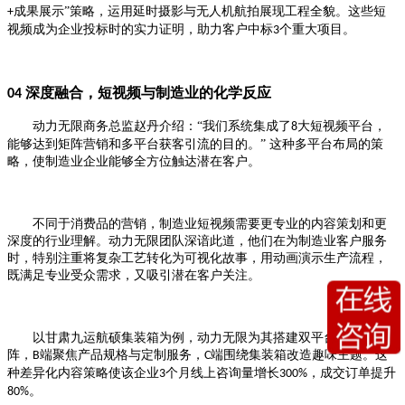
成果展示”策略，运用延时摄影与无人机航拍展现工程全貌。这些短
+
视频成为企业投标时的实力证明，助力客户中标
个重大项目。
3
深度融合，短视频与制造业的化学反应
04
动力无限商务总监赵丹介绍：
“我们系统集成了
大短视频平台，
8
能够达到矩阵营销和多平台获客引流的目的。” 这种多平台布局的策
略，使制造业企业能够全方位触达潜在客户。
不同于消费品的营销，制造业短视频需要更专业的内容策划和更
深度的行业理解。动力无限团队深谙此道，他们在为制造业客户服务
时，特别注重将复杂工艺转化为可视化故事，用动画演示生产流程，
既满足专业受众需求，又吸引潜在客户关注。
以甘肃九运航硕集装箱为例，动力无限为其搭建双平台短视频矩
阵，
端聚焦产品规格与定制服务，
端围绕集装箱改造趣味主题。这
B
C
种差异化内容策略使该企业
个月线上咨询量增长
，成交订单提升
3
300%
。
80%