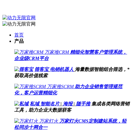
首页
产品
万家推CRM
精细化智慧客户管理系统，
企业级CRM平台
筛客宝
电销机器人
海量数据智能组合筛选，*
获取高价值线索
万家推SCRM
助力企业销售管理规范
化，客户运营精细化
私域
智能名片
|
海报
|
随手推
集成各类网络营销
工具，助力企业大数据获客
万家灯火
万家灯火CMS定制建站系统，轻
松同步十网合一