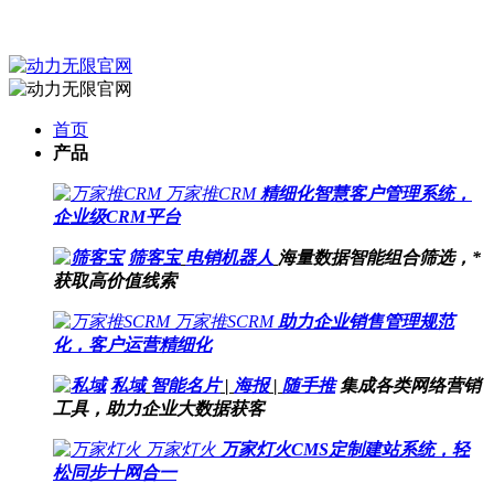
首页
产品
万家推CRM
精细化智慧客户管理系统，
企业级CRM平台
筛客宝
电销机器人
海量数据智能组合筛选，*
获取高价值线索
万家推SCRM
助力企业销售管理规范
化，客户运营精细化
私域
智能名片
|
海报
|
随手推
集成各类网络营销
工具，助力企业大数据获客
万家灯火
万家灯火CMS定制建站系统，轻
松同步十网合一