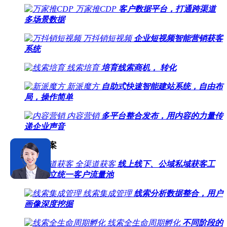
万家推CDP
客户数据平台，打通跨渠道
多场景数据
万抖销短视频
企业短视频智能营销获客
系统
线索培育
培育线索商机， 转化
新派魔方
自助式快速智能建站系统，自由布
局，操作简单
内容营销
多平台整合发布，用内容的力量传
递企业声音
场景方案
全渠道获客
线上线下、公域私域获客工
具，建立统一客户流量池
线索集成管理
线索分析数据整合，用户
画像深度挖掘
线索全生命周期孵化
不同阶段的