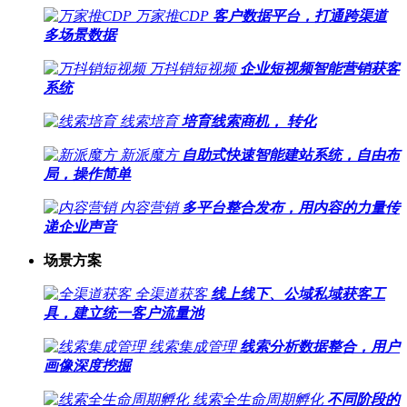
万家推CDP
客户数据平台，打通跨渠道
多场景数据
万抖销短视频
企业短视频智能营销获客
系统
线索培育
培育线索商机， 转化
新派魔方
自助式快速智能建站系统，自由布
局，操作简单
内容营销
多平台整合发布，用内容的力量传
递企业声音
场景方案
全渠道获客
线上线下、公域私域获客工
具，建立统一客户流量池
线索集成管理
线索分析数据整合，用户
画像深度挖掘
线索全生命周期孵化
不同阶段的