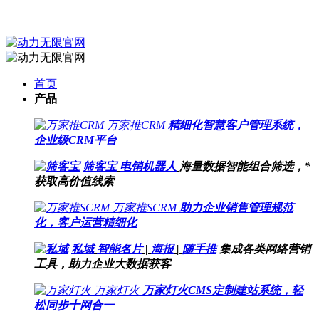
首页
产品
万家推CRM
精细化智慧客户管理系统，
企业级CRM平台
筛客宝
电销机器人
海量数据智能组合筛选，*
获取高价值线索
万家推SCRM
助力企业销售管理规范
化，客户运营精细化
私域
智能名片
|
海报
|
随手推
集成各类网络营销
工具，助力企业大数据获客
万家灯火
万家灯火CMS定制建站系统，轻
松同步十网合一